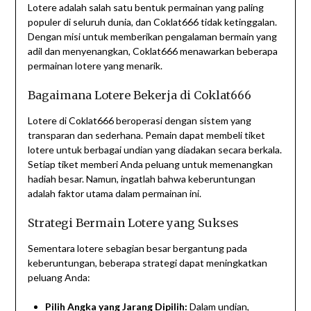
Lotere adalah salah satu bentuk permainan yang paling
populer di seluruh dunia, dan Coklat666 tidak ketinggalan.
Dengan misi untuk memberikan pengalaman bermain yang
adil dan menyenangkan, Coklat666 menawarkan beberapa
permainan lotere yang menarik.
Bagaimana Lotere Bekerja di Coklat666
Lotere di Coklat666 beroperasi dengan sistem yang
transparan dan sederhana. Pemain dapat membeli tiket
lotere untuk berbagai undian yang diadakan secara berkala.
Setiap tiket memberi Anda peluang untuk memenangkan
hadiah besar. Namun, ingatlah bahwa keberuntungan
adalah faktor utama dalam permainan ini.
Strategi Bermain Lotere yang Sukses
Sementara lotere sebagian besar bergantung pada
keberuntungan, beberapa strategi dapat meningkatkan
peluang Anda:
Pilih Angka yang Jarang Dipilih:
Dalam undian,