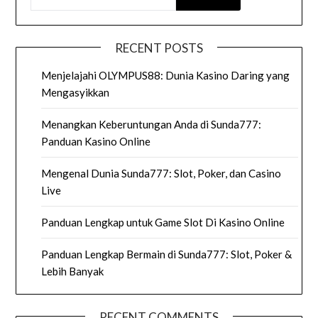
RECENT POSTS
Menjelajahi OLYMPUS88: Dunia Kasino Daring yang
Mengasyikkan
Menangkan Keberuntungan Anda di Sunda777:
Panduan Kasino Online
Mengenal Dunia Sunda777: Slot, Poker, dan Casino
Live
Panduan Lengkap untuk Game Slot Di Kasino Online
Panduan Lengkap Bermain di Sunda777: Slot, Poker &
Lebih Banyak
RECENT COMMENTS