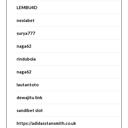
LEMBU4D
nexiabet
surya777
naga62
rindubola
naga62
lautantoto
dewajitu link
sandibet slot
https://adidasstansmith.co.uk