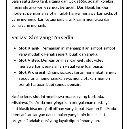
Salah satu daya tarik utama dari Coklat666 adalah koleksi
mesin slotnya yang sangat beragam. Dari klasik hingga
modern, permainan slot ini tidak hanya menawarkan jackpot
yang menggiurkan tetapi juga grafik yang memukau dan
tema yang menarik.
Variasi Slot yang Tersedia
Slot Klasik:
Permainan ini menampilkan simbol-simbol
yang mudah dikenali seperti buah dan angka.
Slot Video:
Dengan animasi canggih, slot video
menawarkan pengalaman visual yang luar biasa.
Slot Progresif:
Di sini, jackpot terus meningkat hingga
seseorang memenangkannya, menciptakan momen
penuh harapan bagi semua pemain.
Setiap jenis slot ini membawa nuansa yang berbeda.
Misalnya, jika Anda menginginkan pengalaman nostalgia,
slot klasik bisa menjadi pilihan yang tepat. Namun jika Anda
mencari tantangan dan imbalan yang lebih besar, slot
progresif adalah opsi yang layak dipertimbangkan.