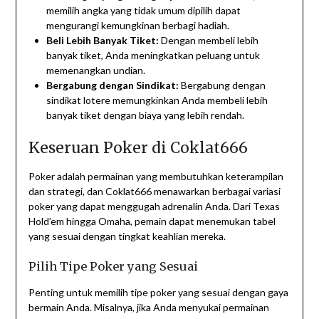
memilih angka yang tidak umum dipilih dapat
mengurangi kemungkinan berbagi hadiah.
Beli Lebih Banyak Tiket:
Dengan membeli lebih
banyak tiket, Anda meningkatkan peluang untuk
memenangkan undian.
Bergabung dengan Sindikat:
Bergabung dengan
sindikat lotere memungkinkan Anda membeli lebih
banyak tiket dengan biaya yang lebih rendah.
Keseruan Poker di Coklat666
Poker adalah permainan yang membutuhkan keterampilan
dan strategi, dan Coklat666 menawarkan berbagai variasi
poker yang dapat menggugah adrenalin Anda. Dari Texas
Hold’em hingga Omaha, pemain dapat menemukan tabel
yang sesuai dengan tingkat keahlian mereka.
Pilih Tipe Poker yang Sesuai
Penting untuk memilih tipe poker yang sesuai dengan gaya
bermain Anda. Misalnya, jika Anda menyukai permainan