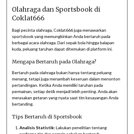
Olahraga dan Sportsbook di
Coklat666
Bagi pecinta olahraga, Coklat666 juga menawarkan
sportsbook yang memungkinkan Anda bertaruh pada
berbagai acara olahraga. Dari sepak bola hingga balapan
kuda, peluang taruhan dapat ditemukan di platform ini.
Mengapa Bertaruh pada Olahraga?
Bertaruh pada olahraga bukan hanya tentang peluang
menang, tetapi juga menambah keseruan dalam menonton
pertandingan. Ketika Anda memiliki taruhan pada
permainan, setiap detik menjadi lebih penting. Anda akan
merasakan getaran yang nyata saat tim kesayangan Anda
bertanding.
Tips Bertaruh di Sportsbook
Analisis Statistik:
Lakukan penelitian tentang
performa tim dan pemain sebelum bertaruh.