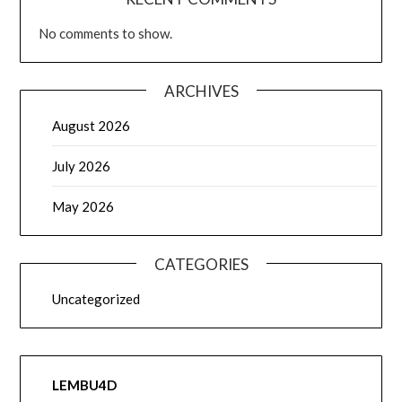
No comments to show.
ARCHIVES
August 2026
July 2026
May 2026
CATEGORIES
Uncategorized
LEMBU4D