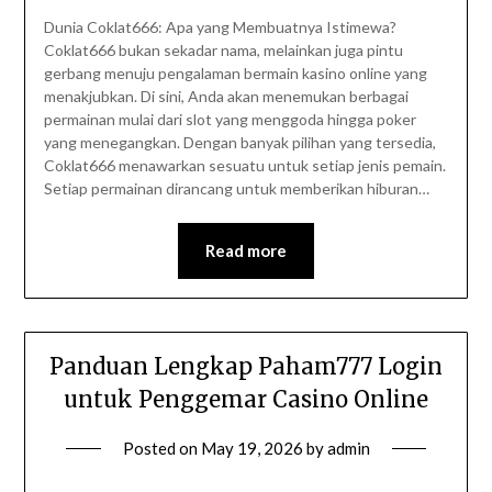
Dunia Coklat666: Apa yang Membuatnya Istimewa?
Coklat666 bukan sekadar nama, melainkan juga pintu
gerbang menuju pengalaman bermain kasino online yang
menakjubkan. Di sini, Anda akan menemukan berbagai
permainan mulai dari slot yang menggoda hingga poker
yang menegangkan. Dengan banyak pilihan yang tersedia,
Coklat666 menawarkan sesuatu untuk setiap jenis pemain.
Setiap permainan dirancang untuk memberikan hiburan…
Read more
Panduan Lengkap Paham777 Login
untuk Penggemar Casino Online
Posted on
May 19, 2026
by
admin