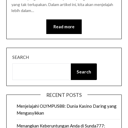
yang tak terlupakan. Dalam artikel ini, kita akan menjelajah
lebih dalam…
Read more
SEARCH
Search
RECENT POSTS
Menjelajahi OLYMPUS88: Dunia Kasino Daring yang
Mengasyikkan
Menangkan Keberuntungan Anda di Sunda777: