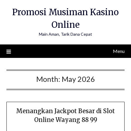
Skip
Promosi Musiman Kasino
to
content
Online
Main Aman, Tarik Dana Cepat
Menu
Month:
May 2026
Menangkan Jackpot Besar di Slot
Online Wayang 88 99