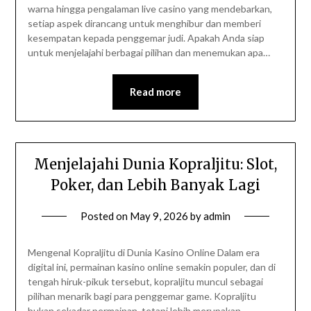
warna hingga pengalaman live casino yang mendebarkan,
setiap aspek dirancang untuk menghibur dan memberi
kesempatan kepada penggemar judi. Apakah Anda siap
untuk menjelajahi berbagai pilihan dan menemukan apa…
Read more
Menjelajahi Dunia Kopraljitu: Slot,
Poker, dan Lebih Banyak Lagi
Posted on
May 9, 2026
by
admin
Mengenal Kopraljitu di Dunia Kasino Online Dalam era
digital ini, permainan kasino online semakin populer, dan di
tengah hiruk-pikuk tersebut, kopraljitu muncul sebagai
pilihan menarik bagi para penggemar game. Kopraljitu
bukan sekadar permainan, tetapi lebih merupakan