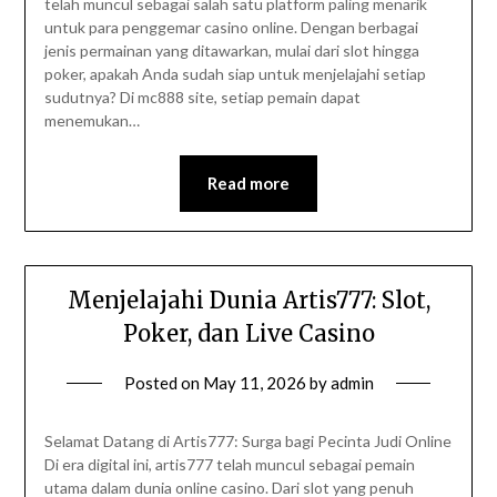
telah muncul sebagai salah satu platform paling menarik
untuk para penggemar casino online. Dengan berbagai
jenis permainan yang ditawarkan, mulai dari slot hingga
poker, apakah Anda sudah siap untuk menjelajahi setiap
sudutnya? Di mc888 site, setiap pemain dapat
menemukan…
Read more
Menjelajahi Dunia Artis777: Slot,
Poker, dan Live Casino
Posted on
May 11, 2026
by
admin
Selamat Datang di Artis777: Surga bagi Pecinta Judi Online
Di era digital ini, artis777 telah muncul sebagai pemain
utama dalam dunia online casino. Dari slot yang penuh