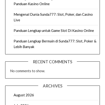
Panduan Kasino Online
Mengenal Dunia Sunda777: Slot, Poker, dan Casino
Live
Panduan Lengkap untuk Game Slot Di Kasino Online
Panduan Lengkap Bermain di Sunda777: Slot, Poker &
Lebih Banyak
RECENT COMMENTS
No comments to show.
ARCHIVES
August 2026