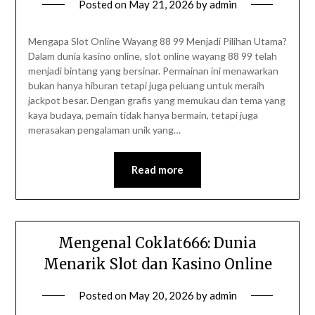
Posted on
May 21, 2026
by
admin
Mengapa Slot Online Wayang 88 99 Menjadi Pilihan Utama?
Dalam dunia kasino online, slot online wayang 88 99 telah
menjadi bintang yang bersinar. Permainan ini menawarkan
bukan hanya hiburan tetapi juga peluang untuk meraih
jackpot besar. Dengan grafis yang memukau dan tema yang
kaya budaya, pemain tidak hanya bermain, tetapi juga
merasakan pengalaman unik yang…
Read more
Mengenal Coklat666: Dunia
Menarik Slot dan Kasino Online
Posted on
May 20, 2026
by
admin