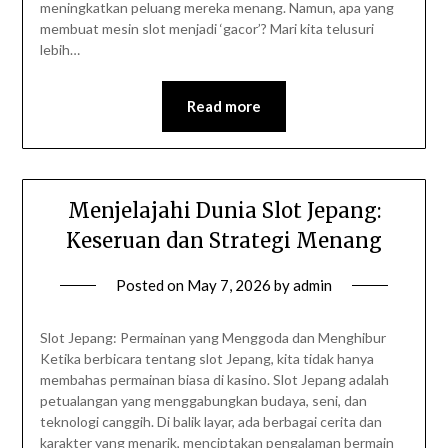
meningkatkan peluang mereka menang. Namun, apa yang
membuat mesin slot menjadi ‘gacor’? Mari kita telusuri
lebih…
Read more
Menjelajahi Dunia Slot Jepang:
Keseruan dan Strategi Menang
Posted on
May 7, 2026
by
admin
Slot Jepang: Permainan yang Menggoda dan Menghibur
Ketika berbicara tentang slot Jepang, kita tidak hanya
membahas permainan biasa di kasino. Slot Jepang adalah
petualangan yang menggabungkan budaya, seni, dan
teknologi canggih. Di balik layar, ada berbagai cerita dan
karakter yang menarik, menciptakan pengalaman bermain