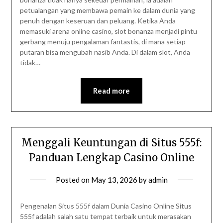
petualangan yang membawa pemain ke dalam dunia yang
penuh dengan keseruan dan peluang. Ketika Anda
memasuki arena online casino, slot bonanza menjadi pintu
gerbang menuju pengalaman fantastis, di mana setiap
putaran bisa mengubah nasib Anda. Di dalam slot, Anda
tidak…
Read more
Menggali Keuntungan di Situs 555f:
Panduan Lengkap Casino Online
Posted on
May 13, 2026
by
admin
Pengenalan Situs 555f dalam Dunia Casino Online Situs
555f adalah salah satu tempat terbaik untuk merasakan