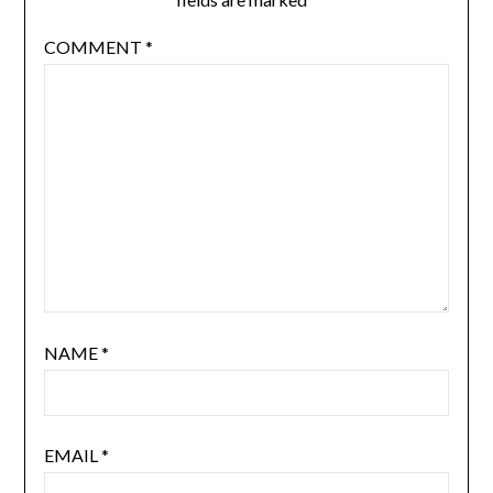
COMMENT
*
NAME
*
EMAIL
*