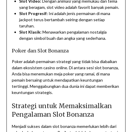
Slot Video:
Dengan animasi yang memukau dan tema
yang beragam, slot video adalah favorit banyak pemain.
Slot Progresif:
Ini adalah jenis permainan di mana
jackpot terus bertambah seiring dengan setiap
taruhan.
Slot Klasik:
Menawarkan pengalaman nostalgia
dengan simbol buah dan angka yang sederhana.
Poker dan Slot Bonanza
Poker adalah permainan strategi yang tidak bisa diabaikan
dalam ekosistem casino online. Di antara sesi slot bonanza,
Anda bisa menemukan meja poker yang ramai, di mana
pemain bersaing untuk mendapatkan keuntungan
tertinggi. Menggabungkan dua dunia ini dapat memberikan
keuntungan strategis.
Strategi untuk Memaksimalkan
Pengalaman Slot Bonanza
Menjadi sukses dalam slot bonanza memerlukan lebih dari