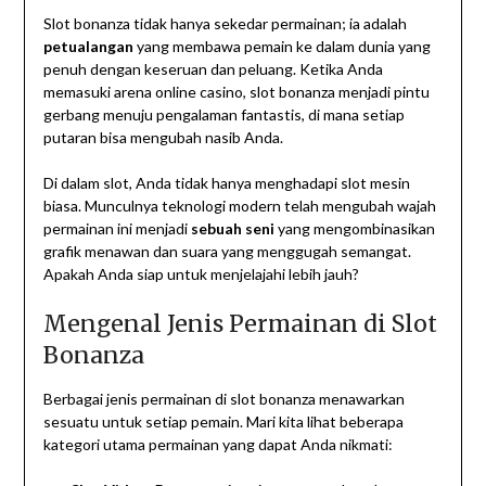
Slot bonanza tidak hanya sekedar permainan; ia adalah
petualangan
yang membawa pemain ke dalam dunia yang
penuh dengan keseruan dan peluang. Ketika Anda
memasuki arena online casino, slot bonanza menjadi pintu
gerbang menuju pengalaman fantastis, di mana setiap
putaran bisa mengubah nasib Anda.
Di dalam slot, Anda tidak hanya menghadapi slot mesin
biasa. Munculnya teknologi modern telah mengubah wajah
permainan ini menjadi
sebuah seni
yang mengombinasikan
grafik menawan dan suara yang menggugah semangat.
Apakah Anda siap untuk menjelajahi lebih jauh?
Mengenal Jenis Permainan di Slot
Bonanza
Berbagai jenis permainan di slot bonanza menawarkan
sesuatu untuk setiap pemain. Mari kita lihat beberapa
kategori utama permainan yang dapat Anda nikmati: