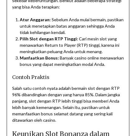
sekedar keberuntungan. Berikut adalah beberapa strategi
yang bisa Anda terapkan:
Atur Anggaran:
Sebelum Anda mulai bermain, pastikan
untuk menetapkan batas anggaran sehingga Anda
tidak kehilangan kendali.
Pilih Slot dengan RTP Tinggi:
Cari mesin slot yang
menawarkan Return to Player (RTP) tinggi, karena ini
meningkatkan peluang Anda untuk menang.
Manfaatkan Bonus:
Banyak casino online menawarkan
bonus yang dapat meningkatkan modal Anda.
Contoh Praktis
Salah satu contoh nyata adalah bermain slot dengan RTP
96% dibandingkan dengan yang hanya 85%. Dalam jangka
panjang, slot dengan RTP lebih tinggi bisa memberi Anda
lebih banyak kemenangan. Selain itu, pastikan untuk
memanfaatkan bonus selamat datang yang sering kali
ditawarkan oleh casino.
Keunikan Slot Bonanza dalam