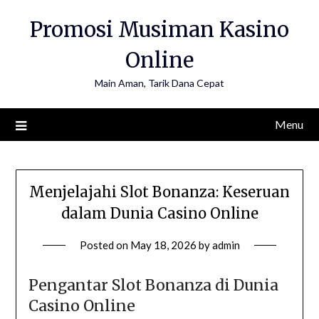
Skip
Promosi Musiman Kasino
to
content
Online
Main Aman, Tarik Dana Cepat
Menu
Menjelajahi Slot Bonanza: Keseruan
dalam Dunia Casino Online
Posted on
May 18, 2026
by
admin
Pengantar Slot Bonanza di Dunia
Casino Online