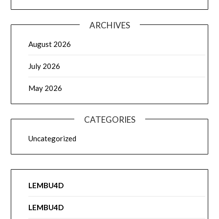
ARCHIVES
August 2026
July 2026
May 2026
CATEGORIES
Uncategorized
LEMBU4D
LEMBU4D