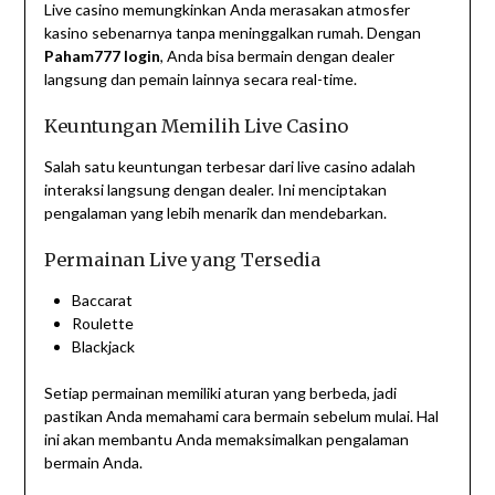
Live casino memungkinkan Anda merasakan atmosfer
kasino sebenarnya tanpa meninggalkan rumah. Dengan
Paham777 login
, Anda bisa bermain dengan dealer
langsung dan pemain lainnya secara real-time.
Keuntungan Memilih Live Casino
Salah satu keuntungan terbesar dari live casino adalah
interaksi langsung dengan dealer. Ini menciptakan
pengalaman yang lebih menarik dan mendebarkan.
Permainan Live yang Tersedia
Baccarat
Roulette
Blackjack
Setiap permainan memiliki aturan yang berbeda, jadi
pastikan Anda memahami cara bermain sebelum mulai. Hal
ini akan membantu Anda memaksimalkan pengalaman
bermain Anda.