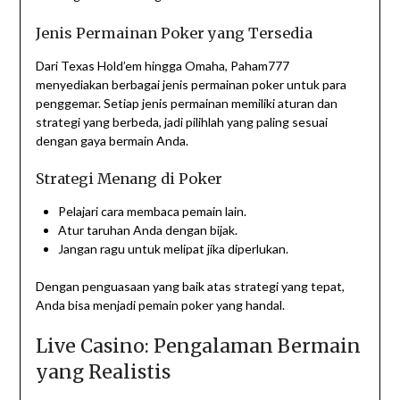
Jenis Permainan Poker yang Tersedia
Dari Texas Hold’em hingga Omaha, Paham777
menyediakan berbagai jenis permainan poker untuk para
penggemar. Setiap jenis permainan memiliki aturan dan
strategi yang berbeda, jadi pilihlah yang paling sesuai
dengan gaya bermain Anda.
Strategi Menang di Poker
Pelajari cara membaca pemain lain.
Atur taruhan Anda dengan bijak.
Jangan ragu untuk melipat jika diperlukan.
Dengan penguasaan yang baik atas strategi yang tepat,
Anda bisa menjadi pemain poker yang handal.
Live Casino: Pengalaman Bermain
yang Realistis