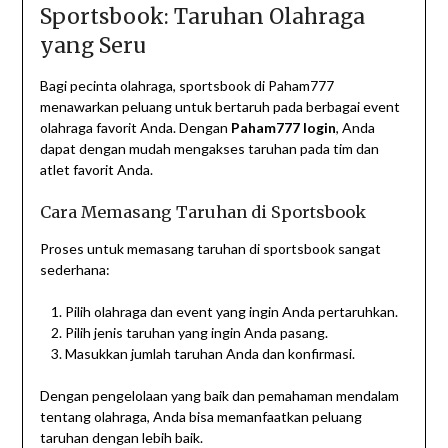
Sportsbook: Taruhan Olahraga
yang Seru
Bagi pecinta olahraga, sportsbook di Paham777
menawarkan peluang untuk bertaruh pada berbagai event
olahraga favorit Anda. Dengan
Paham777 login
, Anda
dapat dengan mudah mengakses taruhan pada tim dan
atlet favorit Anda.
Cara Memasang Taruhan di Sportsbook
Proses untuk memasang taruhan di sportsbook sangat
sederhana:
Pilih olahraga dan event yang ingin Anda pertaruhkan.
Pilih jenis taruhan yang ingin Anda pasang.
Masukkan jumlah taruhan Anda dan konfirmasi.
Dengan pengelolaan yang baik dan pemahaman mendalam
tentang olahraga, Anda bisa memanfaatkan peluang
taruhan dengan lebih baik.