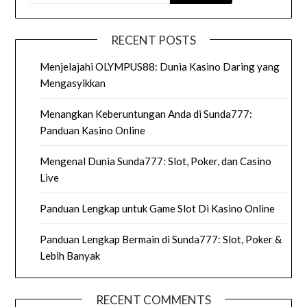
RECENT POSTS
Menjelajahi OLYMPUS88: Dunia Kasino Daring yang
Mengasyikkan
Menangkan Keberuntungan Anda di Sunda777:
Panduan Kasino Online
Mengenal Dunia Sunda777: Slot, Poker, dan Casino
Live
Panduan Lengkap untuk Game Slot Di Kasino Online
Panduan Lengkap Bermain di Sunda777: Slot, Poker &
Lebih Banyak
RECENT COMMENTS